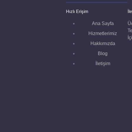
Hızlı Erişim
İl
Ana Sayfa
Üc
Te
Hizmetlerimiz
İç
Hakkımızda
Blog
İletişim