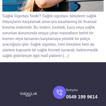
Sağlık Sigortası Nedir? Sağlık sigortası, bireylerin sağlık
ihtiyaçlarını karşılamak amacıyla tasarlanmış bir finansal
koruma sistemidir. Bu sistem, hastalık, kaza veya sağlık
sorunları durumunda ortaya çıkan masrafların belirli bir
kısmını veya tamamını karşılamaya yönelik bir poliçe
aracılığıyla işler. Sağlık sigortası, hem bireylere hem de
ailelere kapsamlı bir sağlık hizmeti sunarak, beklenmedik
sağlık giderleriyle ilgili malî yüklerin […]
İletişim
0549 199 9614